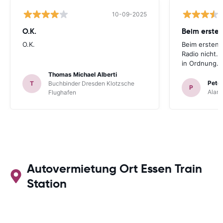
10-09-2025
O.K.
Beim ersten
O.K.
Beim ersten 
Radio nicht. 
in Ordnung.
Thomas Michael Alberti
Peter
T
Buchbinder Dresden Klotzsche
P
Alam
Flughafen
Autovermietung Ort Essen Train
Station