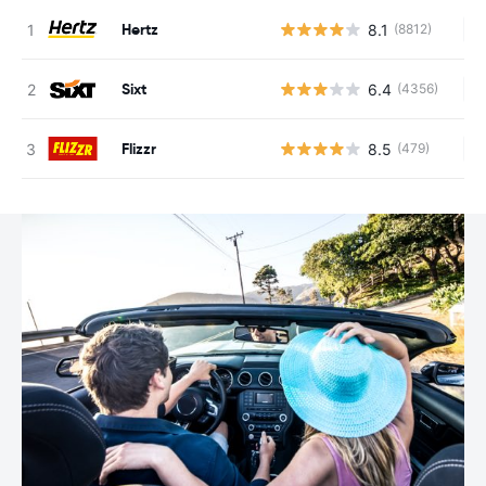
Hertz
8.1
(8812)
Ke
Sixt
6.4
(4356)
Ke
Flizzr
8.5
(479)
Ke