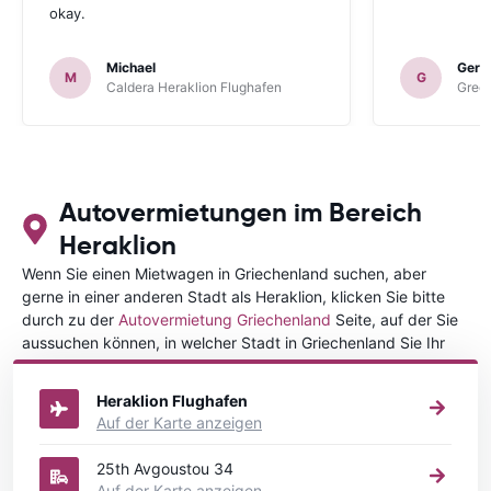
okay.
Michael
Gerh
M
G
Caldera Heraklion Flughafen
Green
Autovermietungen im Bereich
Heraklion
Wenn Sie einen Mietwagen in Griechenland suchen, aber
gerne in einer anderen Stadt als Heraklion, klicken Sie bitte
durch zu der
Autovermietung Griechenland
Seite, auf der Sie
aussuchen können, in welcher Stadt in Griechenland Sie Ihr
Fahrzeug mieten wollen.
Heraklion Flughafen
Auf der Karte anzeigen
25th Avgoustou 34
Auf der Karte anzeigen