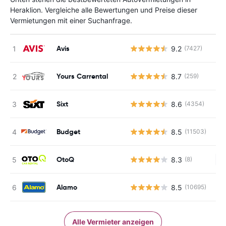
Heraklion. Vergleiche alle Bewertungen und Preise dieser
Vermietungen mit einer Suchanfrage.
Avis
9.2
(7427)
Yours Carrental
8.7
(259)
Sixt
8.6
(4354)
Budget
8.5
(11503)
OtoQ
8.3
(8)
Ke
Alamo
8.5
(10695)
Alle Vermieter anzeigen