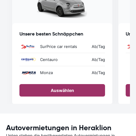
Unsere besten Schnäppchen
Unse
SurPrice car rentals
Ab
/Tag
Centauro
Ab
/Tag
Monza
Ab
/Tag
Auswählen
Autovermietungen in Heraklion
Unten stehen die bestbewerteten Autovermietungen in