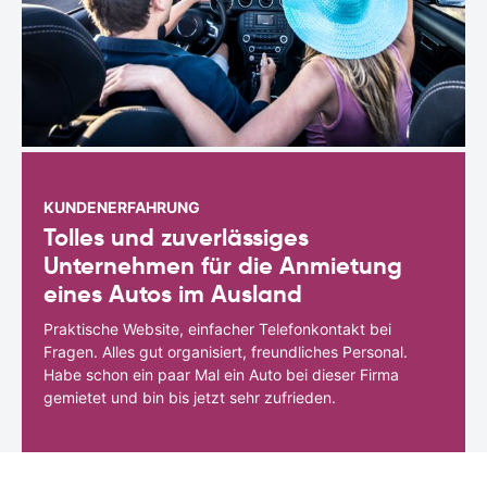
KUNDENERFAHRUNG
Tolles und zuverlässiges
Unternehmen für die Anmietung
eines Autos im Ausland
Praktische Website, einfacher Telefonkontakt bei
Fragen. Alles gut organisiert, freundliches Personal.
Habe schon ein paar Mal ein Auto bei dieser Firma
gemietet und bin bis jetzt sehr zufrieden.