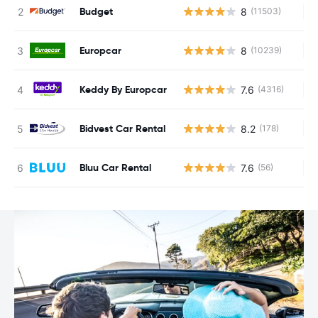
Budget
8
(11503)
Ke
Europcar
8
(10239)
Ke
Keddy By Europcar
7.6
(4316)
Ke
Bidvest Car Rental
8.2
(178)
Ke
Bluu Car Rental
7.6
(56)
Ke