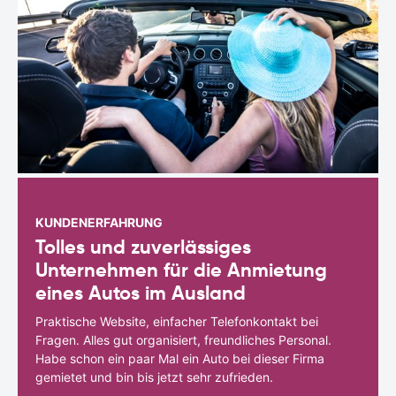
KUNDENERFAHRUNG
Tolles und zuverlässiges
Unternehmen für die Anmietung
eines Autos im Ausland
Praktische Website, einfacher Telefonkontakt bei
Fragen. Alles gut organisiert, freundliches Personal.
Habe schon ein paar Mal ein Auto bei dieser Firma
gemietet und bin bis jetzt sehr zufrieden.