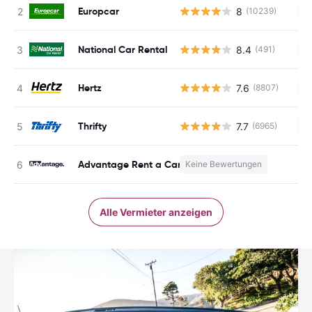
Europcar
8
(10239)
Ke
National Car Rental
8.4
(491)
Ke
Hertz
7.6
(8807)
Ke
Thrifty
7.7
(6965)
Ke
Advantage Rent a Car
Keine Bewertungen
K
Alle Vermieter anzeigen