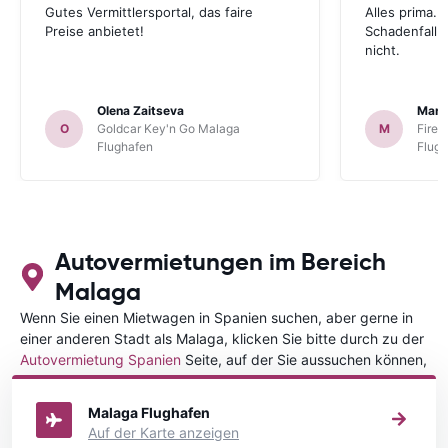
Gutes Vermittlersportal, das faire
Alles prima. 
Preise anbietet!
Schadenfall p
nicht.
Olena Zaitseva
Mart
O
Goldcar Key'n Go Malaga
M
FireF
Flughafen
Flug
Autovermietungen im Bereich
Malaga
Wenn Sie einen Mietwagen in Spanien suchen, aber gerne in
einer anderen Stadt als Malaga, klicken Sie bitte durch zu der
Autovermietung Spanien
Seite, auf der Sie aussuchen können,
in welcher Stadt in Spanien Sie Ihr Fahrzeug mieten wollen.
Malaga Flughafen
Auf der Karte anzeigen