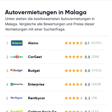
Autovermietungen in Malaga
Unten stehen die bestbewerteten Autovermietungen in
Malaga. Vergleiche alle Bewertungen und Preise dieser
Vermietungen mit einer Suchanfrage.
Alamo
9.1
(10701)
CarGest
8.8
(236)
Budget
8.6
(11512)
Enterprise
8.6
(2409)
Rentbycar
8.3
(79)
Goldcar Key'n Go
8.2
(372)