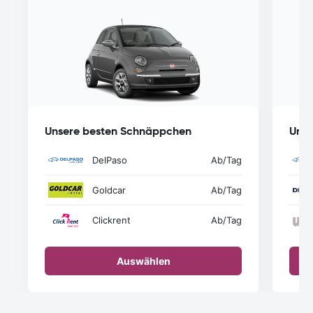
Unsere besten Schnäppchen
Unse
DelPaso
Ab
/Tag
Goldcar
Ab
/Tag
Clickrent
Ab
/Tag
Auswählen