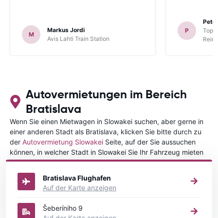
Peter
Markus Jordi
P
TopCa
M
Avis Lahti Train Station
Reina
Autovermietungen im Bereich
Bratislava
Wenn Sie einen Mietwagen in Slowakei suchen, aber gerne in
einer anderen Stadt als Bratislava, klicken Sie bitte durch zu
der
Autovermietung Slowakei
Seite, auf der Sie aussuchen
können, in welcher Stadt in Slowakei Sie Ihr Fahrzeug mieten
wollen.
Bratislava Flughafen
Auf der Karte anzeigen
Šeberíniho 9
Auf der Karte anzeigen