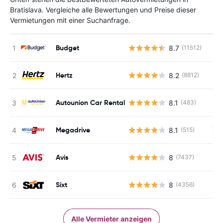
Bratislava. Vergleiche alle Bewertungen und Preise dieser
Vermietungen mit einer Suchanfrage.
Budget
8.7
(11512)
Hertz
8.2
(8812)
Autounion Car Rental
8.1
(483)
Megadrive
8.1
(515)
Ke
Avis
8
(7437)
Sixt
8
(4356)
Alle Vermieter anzeigen