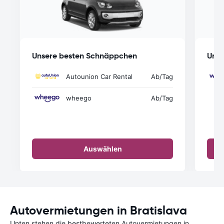
Unsere besten Schnäppchen
Unse
Autounion Car Rental
Ab
/Tag
wheego
Ab
/Tag
Auswählen
Autovermietungen in Bratislava
Unten stehen die bestbewerteten Autovermietungen in