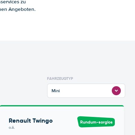
services zu
enen Angeboten.
FAHRZEUGTYP
Mini
Renault Twingo
Rundum-sorglos
o.ä.