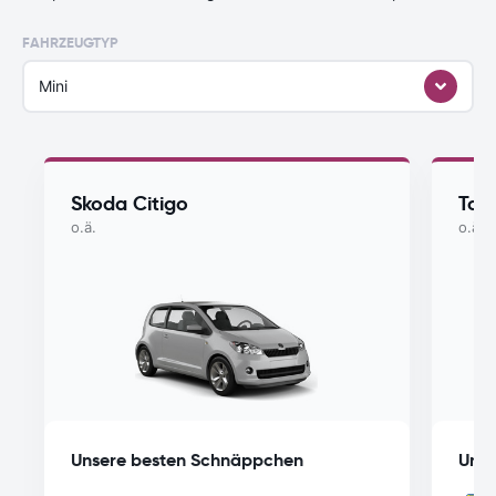
FAHRZEUGTYP
Mini
Skoda Citigo
Toy
o.ä.
o.ä.
Unsere besten Schnäppchen
Unse