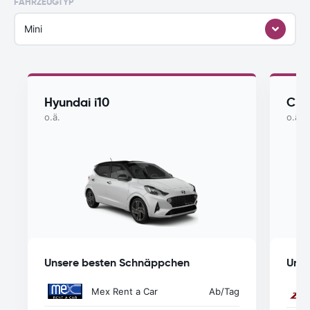
FAHRZEUGTYP
Mini
Hyundai i10
Che
o.ä.
o.ä.
Unsere besten Schnäppchen
Unse
Mex Rent a Car
Ab
/Tag