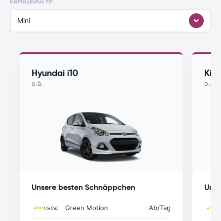
FAHRZEUGTYP
Mini
Hyundai i10
Kia
o.ä.
o.ä.
Unsere besten Schnäppchen
Unse
Green Motion
Ab
/Tag