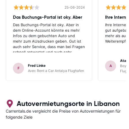
25-06-2024
Das Buchungs-Portal ist oky. Aber
Das Buchungs-Portal ist oky. Aber in
Ihre Internet
dem Online-Account könnte es mehr
gut aufgebau
Infos zu dem gebuchten Auto und
mehr als aus
mehr zum AUsdrucken geben. Gut ist
Weiterempfe
auch sehr Service, dass man bei Fragen
schnell antwortet und auch sehr
hilfsbereit ist. Also alles im allen, sehr
Atal
gute Erfahrung. Deshalb habe ich Sie
Fred Linke
A
Boyca
F
als meinen Lieblings-Mietautovermittler
Avec Rent a Car Antalya Flughafen
Flug
auch für künftige Buchungen
abgespeichert.
Autovermietungsorte in Libanon
Carrentals.de vergleicht die Preise von Autovermietungen für
folgende Ziele