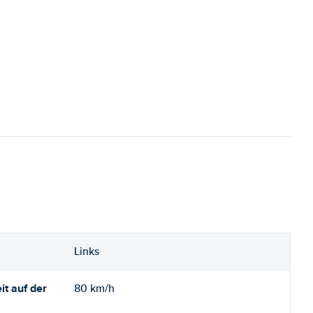
Links
t auf der
80 km/h