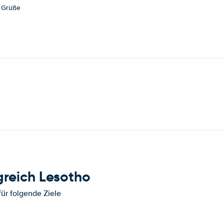
e Grüße
greich Lesotho
für folgende Ziele