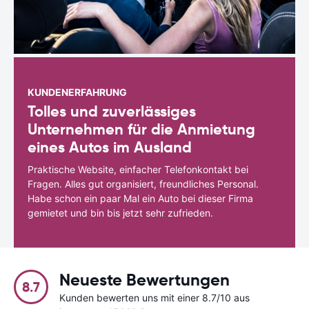
KUNDENERFAHRUNG
Tolles und zuverlässiges
Unternehmen für die Anmietung
eines Autos im Ausland
Praktische Website, einfacher Telefonkontakt bei
Fragen. Alles gut organisiert, freundliches Personal.
Habe schon ein paar Mal ein Auto bei dieser Firma
gemietet und bin bis jetzt sehr zufrieden.
Neueste Bewertungen
8.7
Kunden bewerten uns mit einer 8.7/10 aus