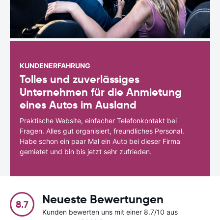
KUNDENERFAHRUNG
Tolles und zuverlässiges
Unternehmen für die Anmietung
eines Autos im Ausland
Praktische Website, einfacher Telefonkontakt bei
Fragen. Alles gut organisiert, freundliches Personal.
Habe schon ein paar Mal ein Auto bei dieser Firma
gemietet und bin bis jetzt sehr zufrieden.
Neueste Bewertungen
8.7
Kunden bewerten uns mit einer 8.7/10 aus