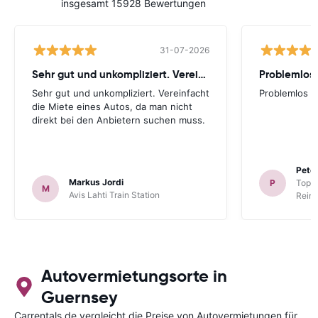
insgesamt 15928 Bewertungen
31-07-2026
Sehr gut und unkompliziert. Vereinfacht
Problemlos
Sehr gut und unkompliziert. Vereinfacht
Problemlos
die Miete eines Autos, da man nicht
direkt bei den Anbietern suchen muss.
Peter
Markus Jordi
P
TopCa
M
Avis Lahti Train Station
Reina
Autovermietungsorte in
Guernsey
Carrentals.de vergleicht die Preise von Autovermietungen für