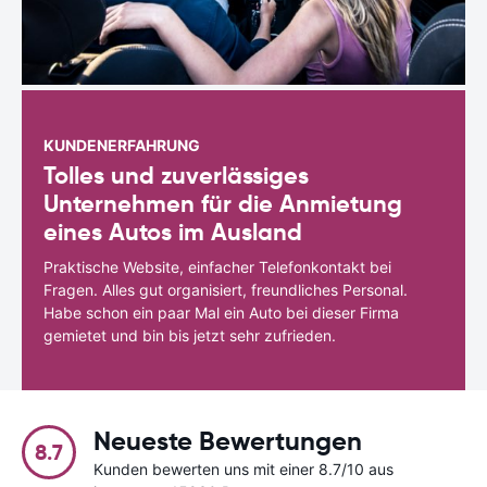
KUNDENERFAHRUNG
Tolles und zuverlässiges
Unternehmen für die Anmietung
eines Autos im Ausland
Praktische Website, einfacher Telefonkontakt bei
Fragen. Alles gut organisiert, freundliches Personal.
Habe schon ein paar Mal ein Auto bei dieser Firma
gemietet und bin bis jetzt sehr zufrieden.
Neueste Bewertungen
8.7
Kunden bewerten uns mit einer 8.7/10 aus