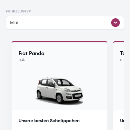
FAHRZEUGTYP
Mini
Fiat Panda
Toy
o.ä.
o.ä.
Unsere besten Schnäppchen
Unse