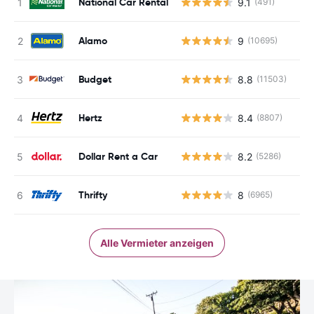
National Car Rental
9.1
(491)
Alamo
9
(10695)
Budget
8.8
(11503)
Hertz
8.4
(8807)
Dollar Rent a Car
8.2
(5286)
Thrifty
8
(6965)
Alle Vermieter anzeigen