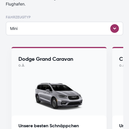
Flughafen.
FAHRZEUGTYP
Mini
Dodge Grand Caravan
Chry
o.ä.
o.ä.
Unsere besten Schnäppchen
Unse