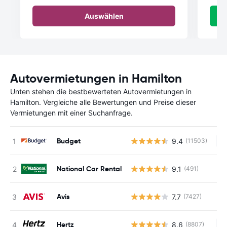
Auswählen
Autovermietungen in Hamilton
Unten stehen die bestbewerteten Autovermietungen in
Hamilton. Vergleiche alle Bewertungen und Preise dieser
Vermietungen mit einer Suchanfrage.
Budget
9.4
(11503)
Ke
National Car Rental
9.1
(491)
Avis
7.7
(7427)
Hertz
8.6
(8807)
Ke