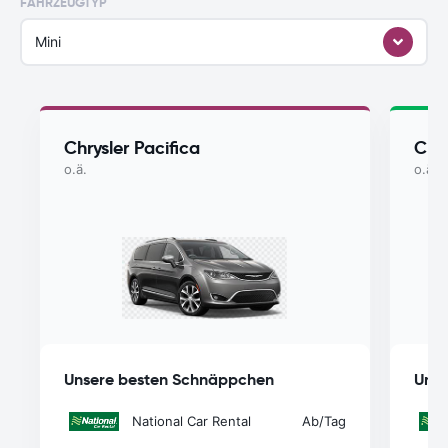
FAHRZEUGTYP
Mini
Chrysler Pacifica
Chry
o.ä.
o.ä.
Unsere besten Schnäppchen
Unse
National Car Rental
Ab
/Tag