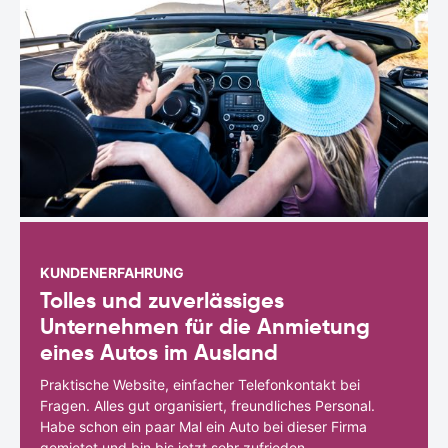
KUNDENERFAHRUNG
Tolles und zuverlässiges
Unternehmen für die Anmietung
eines Autos im Ausland
Praktische Website, einfacher Telefonkontakt bei
Fragen. Alles gut organisiert, freundliches Personal.
Habe schon ein paar Mal ein Auto bei dieser Firma
gemietet und bin bis jetzt sehr zufrieden.