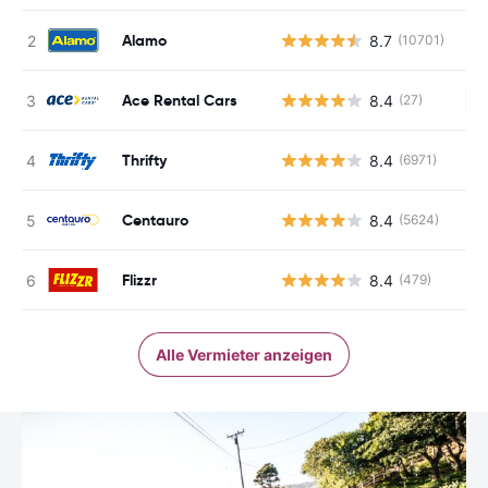
Alamo
8.7
(10701)
Ace Rental Cars
8.4
(27)
Ke
Thrifty
8.4
(6971)
Centauro
8.4
(5624)
Flizzr
8.4
(479)
Alle Vermieter anzeigen