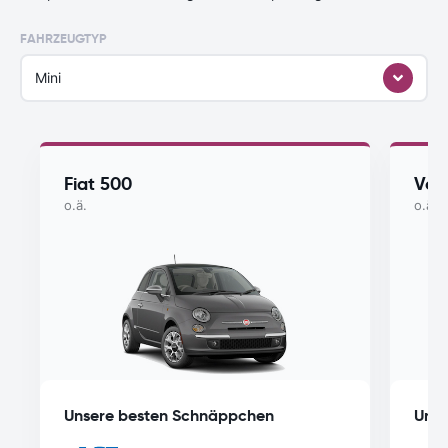
FAHRZEUGTYP
Mini
Fiat 500
Vol
o.ä.
o.ä.
Unsere besten Schnäppchen
Unse