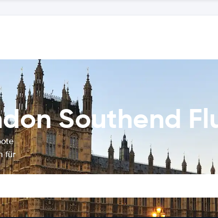
ndon Southend Fl
bote
 für