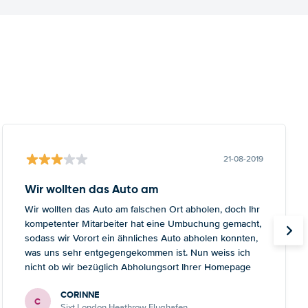
21-08-2019
Wir wollten das Auto am
Wir wollten das Auto am falschen Ort abholen, doch Ihr
kompetenter Mitarbeiter hat eine Umbuchung gemacht,
sodass wir Vorort ein ähnliches Auto abholen konnten,
was uns sehr entgegengekommen ist. Nun weiss ich
nicht ob wir bezüglich Abholungsort Ihrer Homepage
zu wenig Aufmerksamkeit geschenkt haben, oder ob es
CORINNE
auf Ihrer Seite nicht klar ersichtlich ist. Wie auch immer,
C
Sixt London Heathrow Flughafen