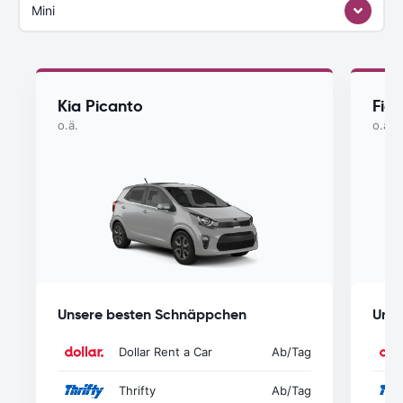
Mini
Kia Picanto
Fiat
o.ä.
o.ä.
Unsere besten Schnäppchen
Unse
Dollar Rent a Car
Ab
/Tag
Thrifty
Ab
/Tag