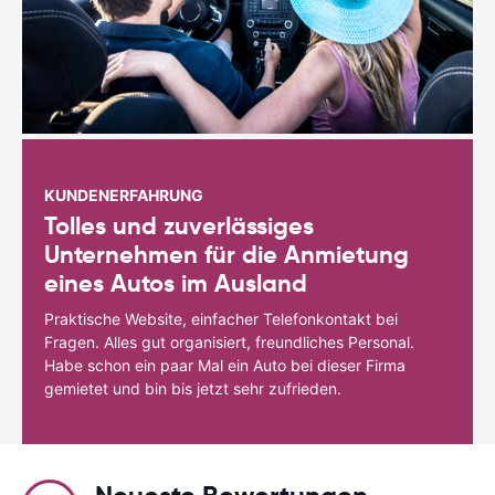
KUNDENERFAHRUNG
Tolles und zuverlässiges
Unternehmen für die Anmietung
eines Autos im Ausland
Praktische Website, einfacher Telefonkontakt bei
Fragen. Alles gut organisiert, freundliches Personal.
Habe schon ein paar Mal ein Auto bei dieser Firma
gemietet und bin bis jetzt sehr zufrieden.