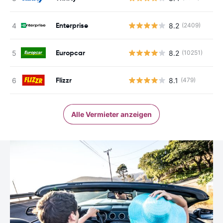
Enterprise
8.2
(2409)
Europcar
8.2
(10251)
Flizzr
8.1
(479)
Alle Vermieter anzeigen