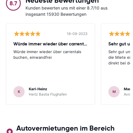
Neueste Bewertungen
8.7
Kunden bewerten uns mit einer 8.7/10 aus
insgesamt 15930 Bewertungen
16-09-2023
Würde immer wieder über carrentals
Würde immer wieder über carrentals
Sehr gut und
buchen, einwandfrei
die Miete ei
direkt bei d
Karl-Heinz
Mark
K
M
Hertz Bastia Flughafen
Avis 
Autovermietungen im Bereich