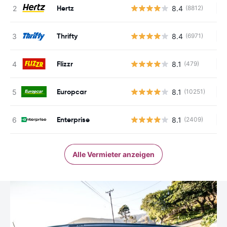
Hertz
8.4
(8812)
Ke
Thrifty
8.4
(6971)
Ke
Flizzr
8.1
(479)
Ke
Europcar
8.1
(10251)
Ke
Enterprise
8.1
(2409)
Ke
Alle Vermieter anzeigen