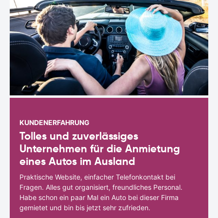
KUNDENERFAHRUNG
Tolles und zuverlässiges
Unternehmen für die Anmietung
eines Autos im Ausland
Praktische Website, einfacher Telefonkontakt bei
Fragen. Alles gut organisiert, freundliches Personal.
Habe schon ein paar Mal ein Auto bei dieser Firma
gemietet und bin bis jetzt sehr zufrieden.