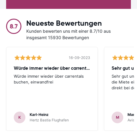
Neueste Bewertungen
8.7
Kunden bewerten uns mit einer 8.7/10 aus
insgesamt 15930 Bewertungen
16-09-2023
Würde immer wieder über carrentals
Würde immer wieder über carrentals
Sehr gut und
buchen, einwandfrei
die Miete ei
direkt bei d
Karl-Heinz
Mark
K
M
Hertz Bastia Flughafen
Avis 