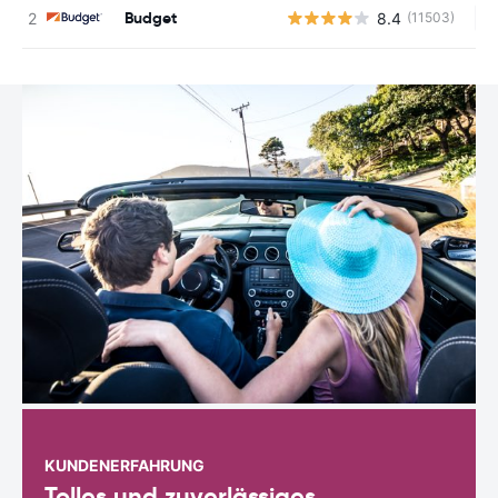
Budget
8.4
(11503)
Ke
KUNDENERFAHRUNG
Tolles und zuverlässiges