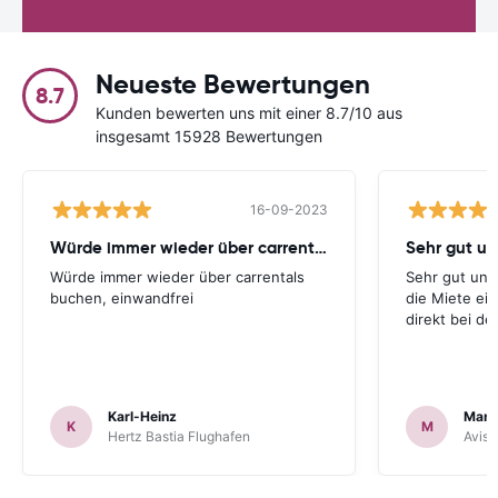
Neueste Bewertungen
8.7
Kunden bewerten uns mit einer 8.7/10 aus
insgesamt 15928 Bewertungen
16-09-2023
Würde immer wieder über carrentals
Würde immer wieder über carrentals
Sehr gut und
buchen, einwandfrei
die Miete ei
direkt bei d
Karl-Heinz
Mark
K
M
Hertz Bastia Flughafen
Avis 