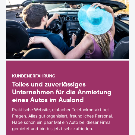
KUNDENERFAHRUNG
Tolles und zuverlässiges
Unternehmen für die Anmietung
eines Autos im Ausland
Praktische Website, einfacher Telefonkontakt bei
Fragen. Alles gut organisiert, freundliches Personal.
Habe schon ein paar Mal ein Auto bei dieser Firma
gemietet und bin bis jetzt sehr zufrieden.