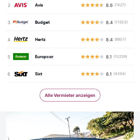
Avis
8.6
(7427)
Ke
Budget
8.4
(11503)
Ke
Hertz
8.4
(8807)
Ke
Europcar
8.1
(10239)
Ke
Sixt
8.1
(4354)
Ke
Alle Vermieter anzeigen