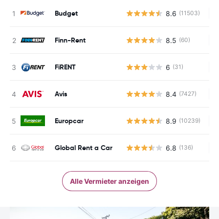
Budget
8.6
(11503)
Ke
Finn-Rent
8.5
(60)
Ke
FiRENT
6
(31)
Ke
Avis
8.4
(7427)
Ke
Europcar
8.9
(10239)
Ke
Global Rent a Car
6.8
(136)
Ke
Alle Vermieter anzeigen