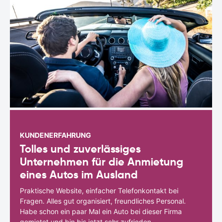
KUNDENERFAHRUNG
Tolles und zuverlässiges
Unternehmen für die Anmietung
eines Autos im Ausland
Praktische Website, einfacher Telefonkontakt bei
Fragen. Alles gut organisiert, freundliches Personal.
Habe schon ein paar Mal ein Auto bei dieser Firma
gemietet und bin bis jetzt sehr zufrieden.