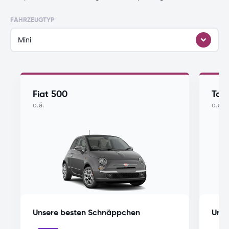
FAHRZEUGTYP
Mini
Fiat 500
Toy
o.ä.
o.ä.
Unsere besten Schnäppchen
Unse