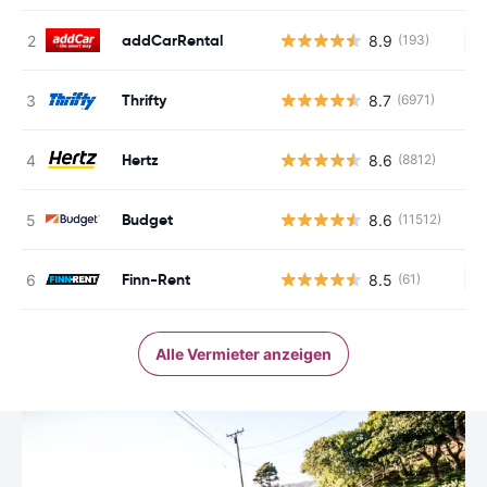
addCarRental
8.9
(193)
Ke
Thrifty
8.7
(6971)
Hertz
8.6
(8812)
Budget
8.6
(11512)
Finn-Rent
8.5
(61)
Ke
Alle Vermieter anzeigen