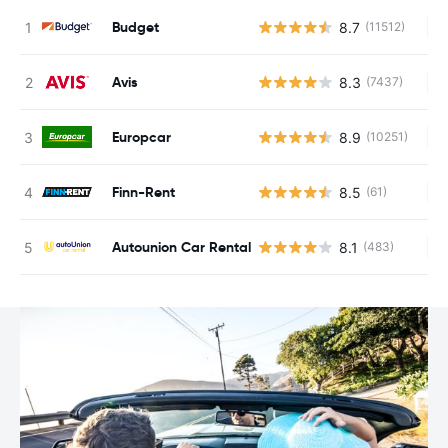
Budget
8.7
(11512)
Ke
Avis
8.3
(7437)
Ke
Europcar
8.9
(10251)
Ke
Finn-Rent
8.5
(61)
Ke
Autounion Car Rental
8.1
(483)
Ke