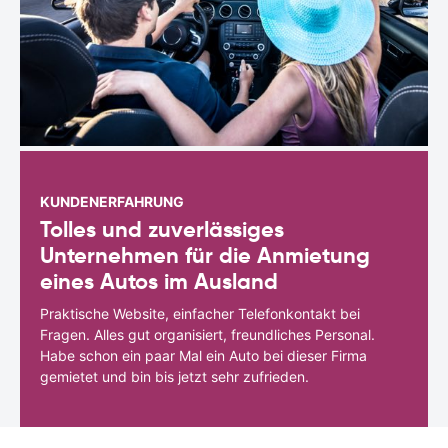
KUNDENERFAHRUNG
Tolles und zuverlässiges
Unternehmen für die Anmietung
eines Autos im Ausland
Praktische Website, einfacher Telefonkontakt bei
Fragen. Alles gut organisiert, freundliches Personal.
Habe schon ein paar Mal ein Auto bei dieser Firma
gemietet und bin bis jetzt sehr zufrieden.