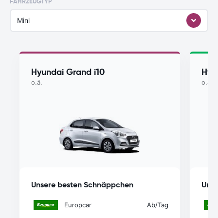
FAHRZEUGTYP
Mini
Hyundai Grand i10
Hyu
o.ä.
o.ä.
Unsere besten Schnäppchen
Unse
Europcar
Ab
/Tag