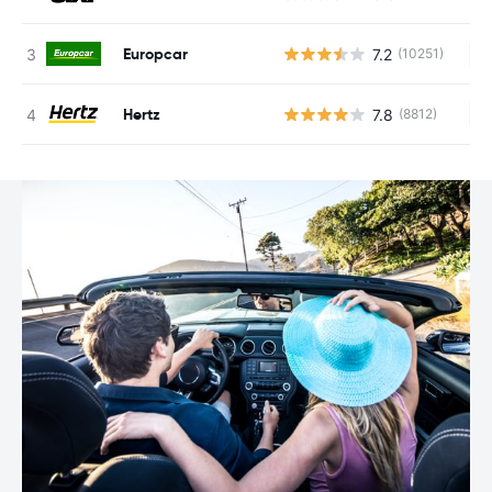
Europcar
7.2
(10251)
Ke
Hertz
7.8
(8812)
Ke