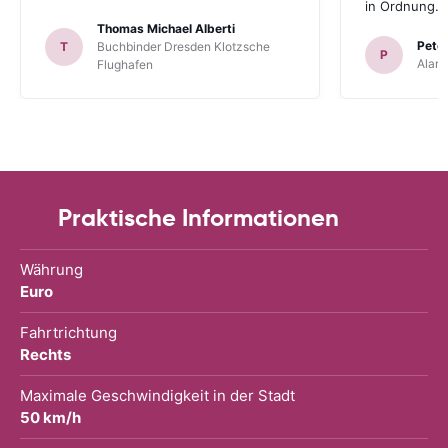
in Ordnung.
Thomas Michael Alberti
Peter
T
Buchbinder Dresden Klotzsche
P
Alam
Flughafen
Praktische Informationen
Währung
Euro
Fahrtrichtung
Rechts
Maximale Geschwindigkeit in der Stadt
50 km/h