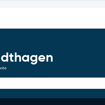
adthagen
bote