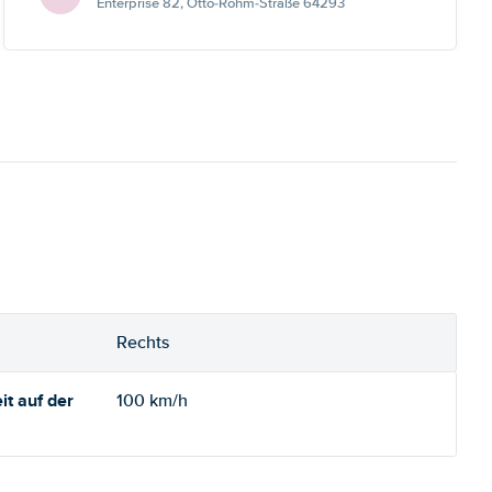
Enterprise 82, Otto-Röhm-Straße 64293
Rechts
t auf der
100 km/h