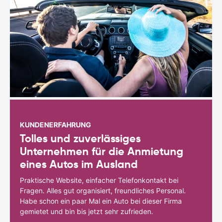
KUNDENERFAHRUNG
Tolles und zuverlässiges
Unternehmen für die Anmietung
eines Autos im Ausland
Praktische Website, einfacher Telefonkontakt bei
Fragen. Alles gut organisiert, freundliches Personal.
Habe schon ein paar Mal ein Auto bei dieser Firma
gemietet und bin bis jetzt sehr zufrieden.