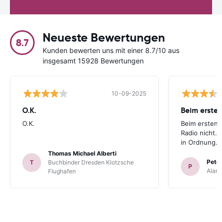
Neueste Bewertungen
8.7
Kunden bewerten uns mit einer 8.7/10 aus
insgesamt 15928 Bewertungen
10-09-2025
O.K.
Beim ersten
O.K.
Beim ersten 
Radio nicht. 
in Ordnung.
Thomas Michael Alberti
Peter
T
Buchbinder Dresden Klotzsche
P
Alam
Flughafen