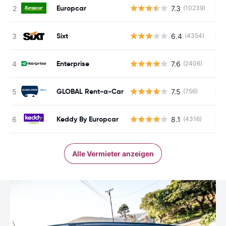
Europcar
7.3
(10239)
Ke
Sixt
6.4
(4354)
Ke
Enterprise
7.6
(2406)
Ke
GLOBAL Rent-a-Car
7.5
(756)
Ke
Keddy By Europcar
8.1
(4316)
Ke
Alle Vermieter anzeigen