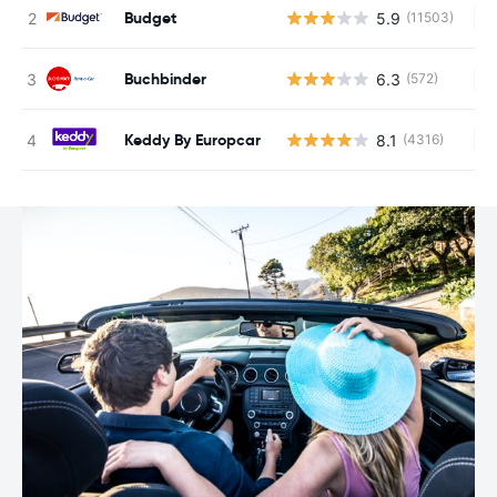
Budget
5.9
(11503)
Ke
Buchbinder
6.3
(572)
Ke
Keddy By Europcar
8.1
(4316)
Ke