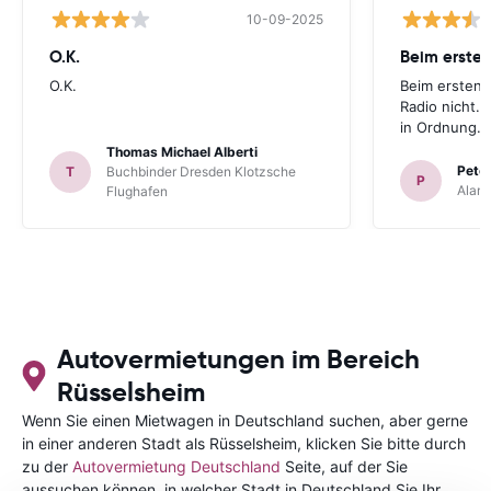
10-09-2025
O.K.
Beim ersten
O.K.
Beim ersten 
Radio nicht. 
in Ordnung.
Thomas Michael Alberti
Peter
T
Buchbinder Dresden Klotzsche
P
Alam
Flughafen
Autovermietungen im Bereich
Rüsselsheim
Wenn Sie einen Mietwagen in Deutschland suchen, aber gerne
in einer anderen Stadt als Rüsselsheim, klicken Sie bitte durch
zu der
Autovermietung Deutschland
Seite, auf der Sie
aussuchen können, in welcher Stadt in Deutschland Sie Ihr