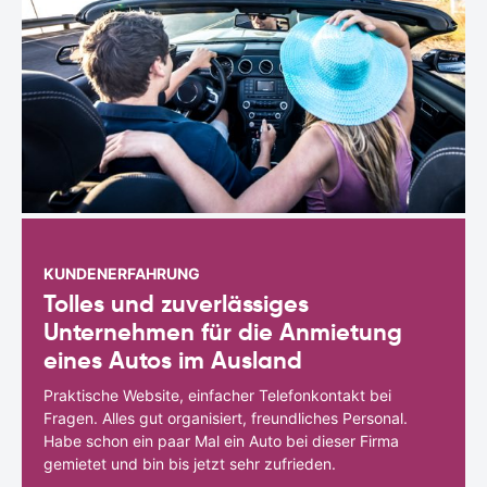
KUNDENERFAHRUNG
Tolles und zuverlässiges
Unternehmen für die Anmietung
eines Autos im Ausland
Praktische Website, einfacher Telefonkontakt bei
Fragen. Alles gut organisiert, freundliches Personal.
Habe schon ein paar Mal ein Auto bei dieser Firma
gemietet und bin bis jetzt sehr zufrieden.