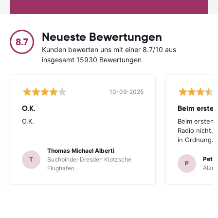
Neueste Bewertungen
8.7
Kunden bewerten uns mit einer 8.7/10 aus
insgesamt 15930 Bewertungen
10-09-2025
O.K.
Beim ersten
O.K.
Beim ersten 
Radio nicht. 
in Ordnung.
Thomas Michael Alberti
Peter
T
Buchbinder Dresden Klotzsche
P
Alam
Flughafen