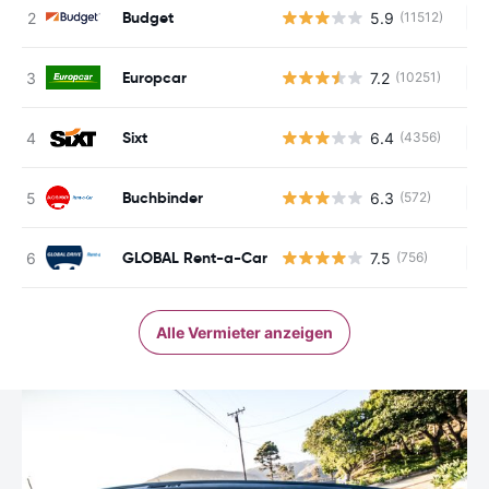
Budget
5.9
(11512)
Ke
Europcar
7.2
(10251)
Ke
Sixt
6.4
(4356)
Ke
Buchbinder
6.3
(572)
Ke
GLOBAL Rent-a-Car
7.5
(756)
Ke
Alle Vermieter anzeigen