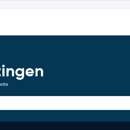
tingen
bote