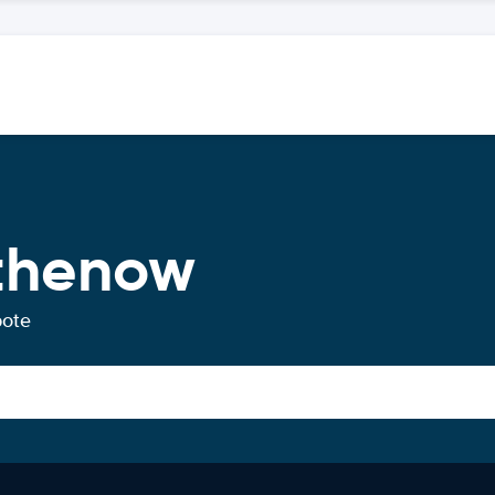
thenow
bote