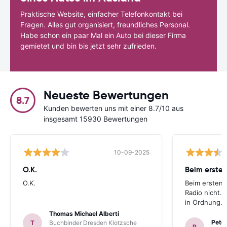
Praktische Website, einfacher Telefonkontakt bei
Fragen. Alles gut organisiert, freundliches Personal.
Habe schon ein paar Mal ein Auto bei dieser Firma
gemietet und bin bis jetzt sehr zufrieden.
Neueste Bewertungen
8.7
Kunden bewerten uns mit einer 8.7/10 aus
insgesamt 15930 Bewertungen
10-09-2025
O.K.
Beim ersten
O.K.
Beim ersten 
Radio nicht. 
in Ordnung.
Thomas Michael Alberti
Peter
T
Buchbinder Dresden Klotzsche
P