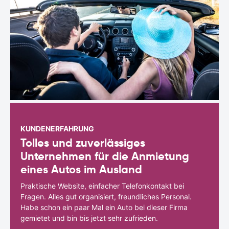
KUNDENERFAHRUNG
Tolles und zuverlässiges
Unternehmen für die Anmietung
eines Autos im Ausland
Praktische Website, einfacher Telefonkontakt bei
Fragen. Alles gut organisiert, freundliches Personal.
Habe schon ein paar Mal ein Auto bei dieser Firma
gemietet und bin bis jetzt sehr zufrieden.