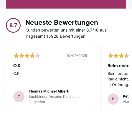
Neueste Bewertungen
8.7
Kunden bewerten uns mit einer 8.7/10 aus
insgesamt 15928 Bewertungen
10-09-2025
O.K.
Beim ersten
O.K.
Beim ersten 
Radio nicht. 
in Ordnung.
Thomas Michael Alberti
Peter
T
Buchbinder Dresden Klotzsche
P
Alam
Flughafen