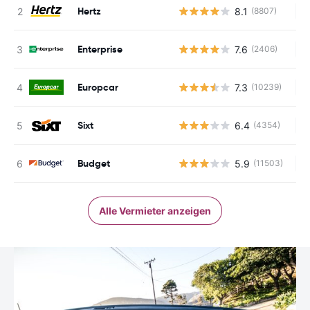
Hertz
8.1
(8807)
Ke
Enterprise
7.6
(2406)
Ke
Europcar
7.3
(10239)
Ke
Sixt
6.4
(4354)
Ke
Budget
5.9
(11503)
Ke
Alle Vermieter anzeigen