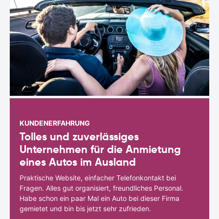
KUNDENERFAHRUNG
Tolles und zuverlässiges
Unternehmen für die Anmietung
eines Autos im Ausland
Praktische Website, einfacher Telefonkontakt bei
Fragen. Alles gut organisiert, freundliches Personal.
Habe schon ein paar Mal ein Auto bei dieser Firma
gemietet und bin bis jetzt sehr zufrieden.