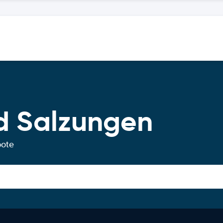
d Salzungen
bote