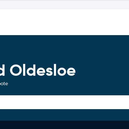
d Oldesloe
bote