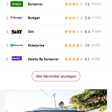
Europcar
7.3
(10251)
Ke
Budget
5.9
(11512)
Ke
Sixt
6.4
(4356)
Ke
Enterprise
7.6
(2409)
Ke
Keddy By Europcar
8.1
(4319)
Ke
Alle Vermieter anzeigen