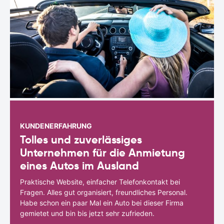
KUNDENERFAHRUNG
Tolles und zuverlässiges
Unternehmen für die Anmietung
eines Autos im Ausland
Praktische Website, einfacher Telefonkontakt bei
Fragen. Alles gut organisiert, freundliches Personal.
Habe schon ein paar Mal ein Auto bei dieser Firma
gemietet und bin bis jetzt sehr zufrieden.