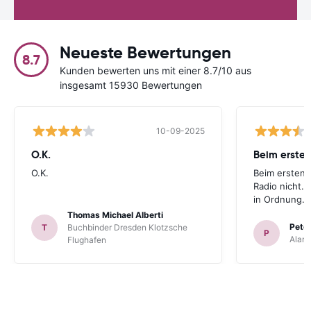
Neueste Bewertungen
8.7
Kunden bewerten uns mit einer 8.7/10 aus
insgesamt 15930 Bewertungen
10-09-2025
O.K.
Beim ersten
O.K.
Beim ersten 
Radio nicht. 
in Ordnung.
Thomas Michael Alberti
Peter
T
Buchbinder Dresden Klotzsche
P
Alam
Flughafen