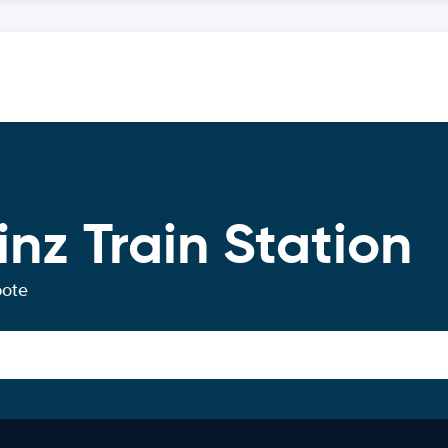
nz Train Station
bote