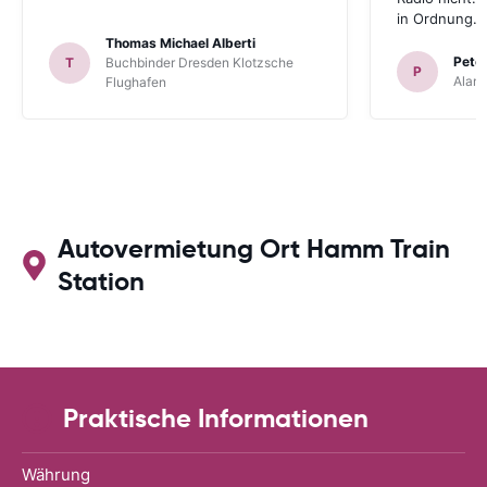
in Ordnung.
Thomas Michael Alberti
Peter
T
Buchbinder Dresden Klotzsche
P
Alam
Flughafen
Autovermietung Ort Hamm Train
Station
Praktische Informationen
Währung