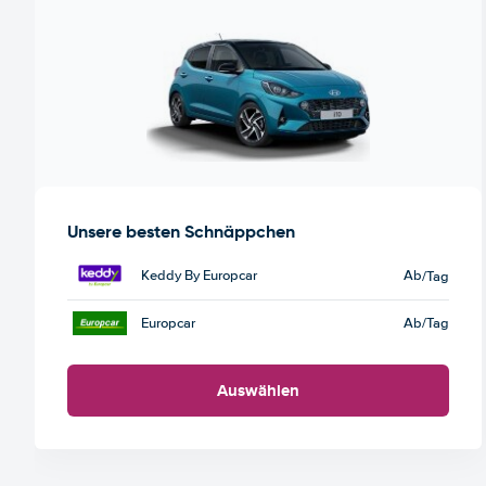
Unsere besten Schnäppchen
Keddy By Europcar
Ab
/Tag
Europcar
Ab
/Tag
Auswählen