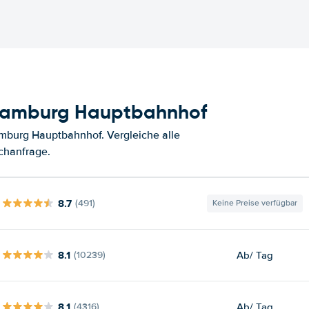
 Hamburg Hauptbahnhof
mburg Hauptbahnhof. Vergleiche alle
chanfrage.
8.7
(491)
Keine Preise verfügbar
8.1
Ab
/ Tag
(10239)
8.1
Ab
/ Tag
(4316)