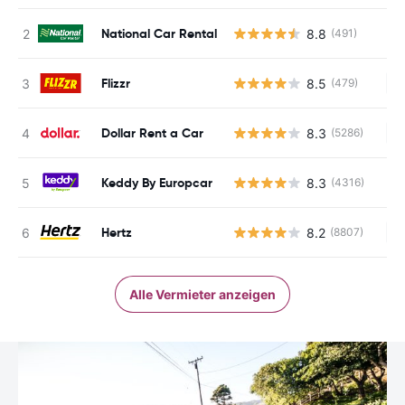
National Car Rental
8.8
(491)
Flizzr
8.5
(479)
Ke
Dollar Rent a Car
8.3
(5286)
Ke
Keddy By Europcar
8.3
(4316)
Hertz
8.2
(8807)
Ke
Alle Vermieter anzeigen