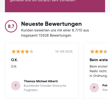
Neueste Bewertungen
8.7
Kunden bewerten uns mit einer 8.7/10 aus
insgesamt 15928 Bewertungen
10-09-2025
O.K.
Beim ersten
O.K.
Beim ersten 
Radio nicht. 
in Ordnung.
Thomas Michael Alberti
Peter
T
Buchbinder Dresden Klotzsche
P
Alam
Flughafen