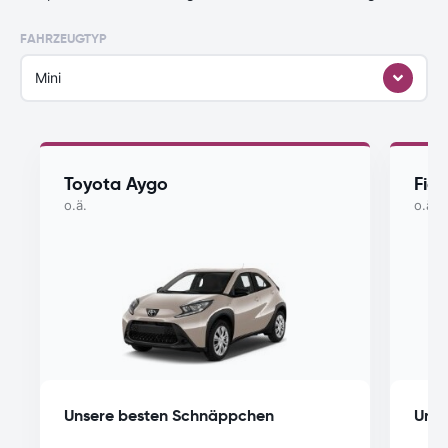
FAHRZEUGTYP
Mini
Toyota Aygo
Fiat
o.ä.
o.ä.
Unsere besten Schnäppchen
Unse