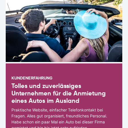
KUNDENERFAHRUNG
Tolles und zuverlässiges
Unternehmen für die Anmietung
eines Autos im Ausland
Praktische Website, einfacher Telefonkontakt bei
Fragen. Alles gut organisiert, freundliches Personal.
Habe schon ein paar Mal ein Auto bei dieser Firma
gemietet und bin bis jetzt sehr zufrieden.