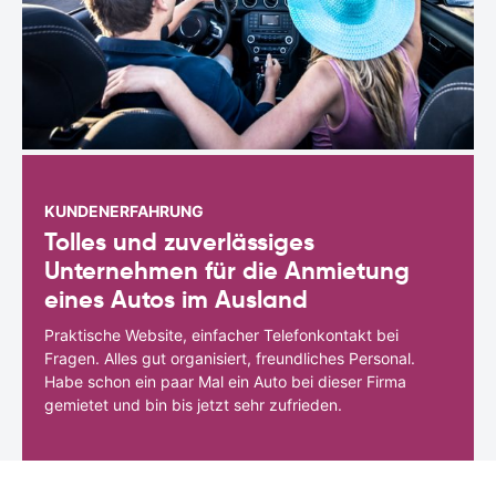
KUNDENERFAHRUNG
Tolles und zuverlässiges
Unternehmen für die Anmietung
eines Autos im Ausland
Praktische Website, einfacher Telefonkontakt bei
Fragen. Alles gut organisiert, freundliches Personal.
Habe schon ein paar Mal ein Auto bei dieser Firma
gemietet und bin bis jetzt sehr zufrieden.