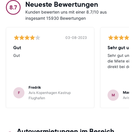
Neueste Bewertungen
8.7
Kunden bewerten uns mit einer 8.7/10 aus
insgesamt 15930 Bewertungen
03-08-2023
Gut
Gut
Sehr gut und
die Miete ei
direkt bei d
Fredrik
Mark
F
Avis Kopenhagen Kastrup
M
Avis 
Flughafen
Autovermietungen im Bereich