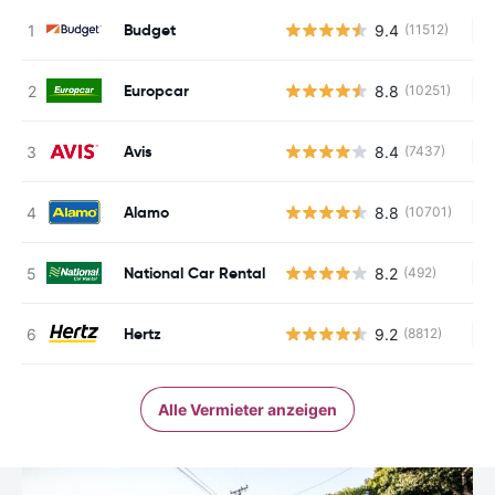
Budget
9.4
(11512)
Ke
Europcar
8.8
(10251)
Ke
Avis
8.4
(7437)
Ke
Alamo
8.8
(10701)
Ke
National Car Rental
8.2
(492)
Ke
Hertz
9.2
(8812)
Ke
Alle Vermieter anzeigen