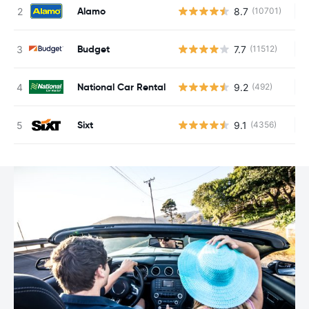
Alamo
8.7
(10701)
Ke
Budget
7.7
(11512)
Ke
National Car Rental
9.2
(492)
Ke
Sixt
9.1
(4356)
Ke