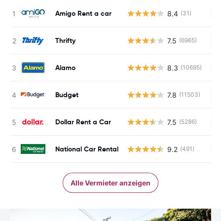
Amigo Rent a car
8.4
(31)
Ke
Thrifty
7.5
(6965)
Ke
Alamo
8.3
(10695)
Ke
Budget
7.8
(11503)
Ke
Dollar Rent a Car
7.5
(5286)
Ke
National Car Rental
9.2
(491)
Ke
Alle Vermieter anzeigen