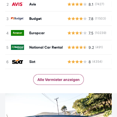
Avis
8.1
(7427)
Ke
Budget
7.8
(11503)
Ke
Europcar
7.5
(10239)
Ke
National Car Rental
9.2
(491)
Ke
Sixt
8
(4354)
Ke
Alle Vermieter anzeigen