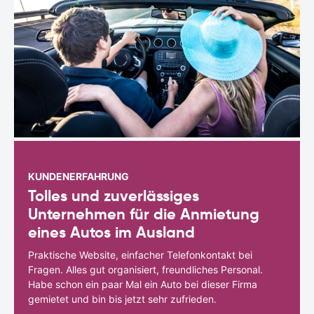
KUNDENERFAHRUNG
Tolles und zuverlässiges
Unternehmen für die Anmietung
eines Autos im Ausland
Praktische Website, einfacher Telefonkontakt bei
Fragen. Alles gut organisiert, freundliches Personal.
Habe schon ein paar Mal ein Auto bei dieser Firma
gemietet und bin bis jetzt sehr zufrieden.